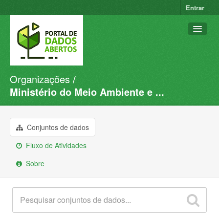
Entrar
Organizações
Conjuntos de dados
Ministério do Meio Ambiente e ...
Organizações
Grupos
Conjuntos de dados
Sobre
Fluxo de Atividades
Sobre