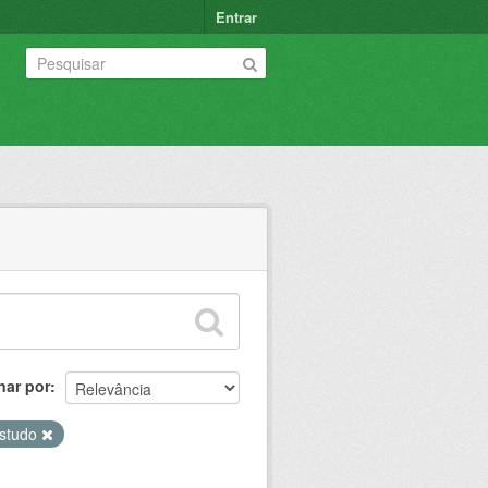
Entrar
nar por
studo