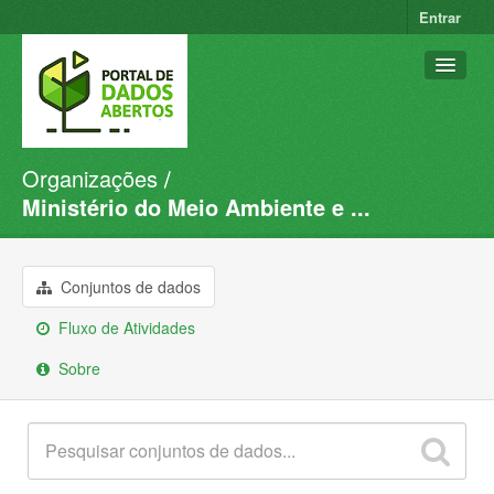
Entrar
Organizações
Conjuntos de dados
Ministério do Meio Ambiente e ...
Organizações
Grupos
Conjuntos de dados
Sobre
Fluxo de Atividades
Sobre