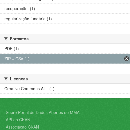
recuperação. (1)
regularização fundária (1)
Formatos
PDF (1)
ZIP + CSV (1)
Licenças
Creative Commons At... (1)
Sobre Portal de Dados Abertos do MMA:
API do CKAN
Associação CKAN