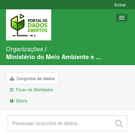
Entrar
Organizações
Conjuntos de dados
Ministério do Meio Ambiente e ...
Organizações
Grupos
Conjuntos de dados
Sobre
Fluxo de Atividades
Sobre