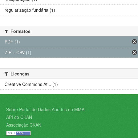
regularização fundária (1)
Formatos
PDF (1)
ZIP + CSV (1)
Licenças
Creative Commons At... (1)
Sobre Portal de Dados Abertos do MMA:
API do CKAN
Associação CKAN