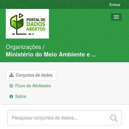
Entrar
Organizações
Conjuntos de dados
Ministério do Meio Ambiente e ...
Organizações
Grupos
Conjuntos de dados
Sobre
Fluxo de Atividades
Sobre