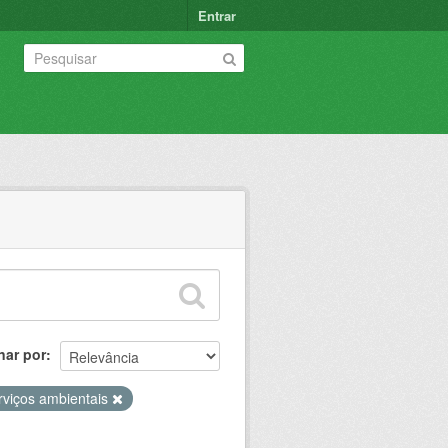
Entrar
nar por
rviços ambientais