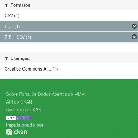
Formatos
CSV (1)
PDF (1)
ZIP + CSV (1)
Licenças
Creative Commons At... (1)
Sobre Portal de Dados Abertos do MMA:
API do CKAN
Associação CKAN
Impulsionado por