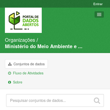
Entrar
Organizações
Conjuntos de dados
Ministério do Meio Ambiente e ...
Organizações
Grupos
Conjuntos de dados
Sobre
Fluxo de Atividades
Sobre