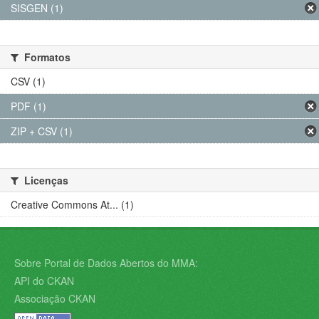
SISGEN (1)
Formatos
CSV (1)
PDF (1)
ZIP + CSV (1)
Licenças
Creative Commons At... (1)
Sobre Portal de Dados Abertos do MMA:
API do CKAN
Associação CKAN