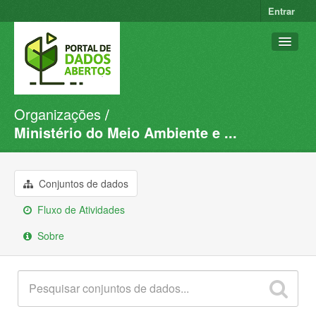
Entrar
Organizações
Conjuntos de dados
Ministério do Meio Ambiente e ...
Organizações
Grupos
Conjuntos de dados
Sobre
Fluxo de Atividades
Sobre