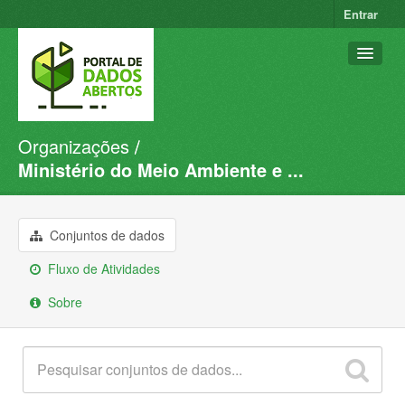
Entrar
Organizações
Conjuntos de dados
Ministério do Meio Ambiente e ...
Organizações
Grupos
Conjuntos de dados
Sobre
Fluxo de Atividades
Sobre