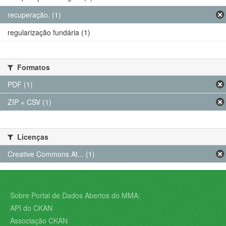
recuperação. (1)
regularização fundária (1)
Formatos
PDF (1)
ZIP + CSV (1)
Licenças
Creative Commons At... (1)
Sobre Portal de Dados Abertos do MMA:
API do CKAN
Associação CKAN