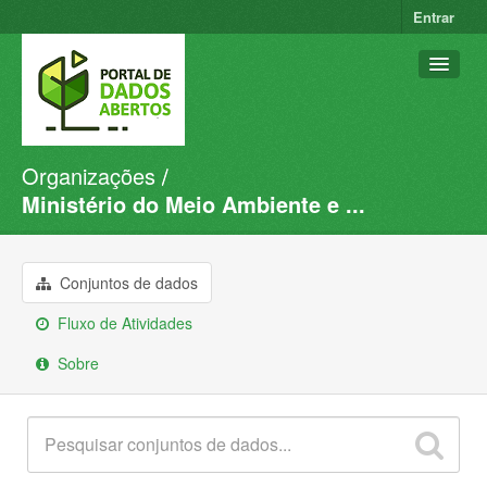
Entrar
Organizações
Conjuntos de dados
Ministério do Meio Ambiente e ...
Organizações
Grupos
Conjuntos de dados
Sobre
Fluxo de Atividades
Sobre