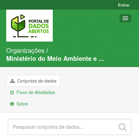
Entrar
Organizações
Conjuntos de dados
Ministério do Meio Ambiente e ...
Organizações
Grupos
Conjuntos de dados
Sobre
Fluxo de Atividades
Sobre