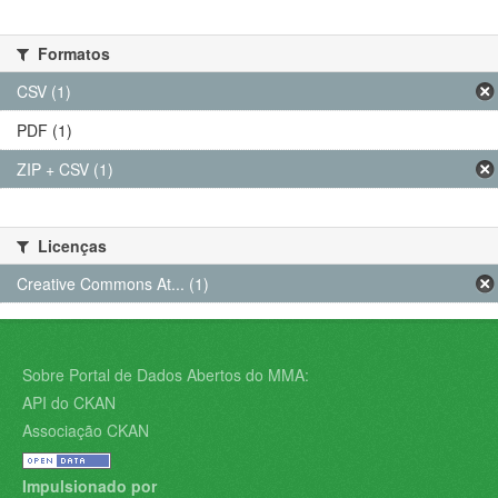
Formatos
CSV (1)
PDF (1)
ZIP + CSV (1)
Licenças
Creative Commons At... (1)
Sobre Portal de Dados Abertos do MMA:
API do CKAN
Associação CKAN
Impulsionado por