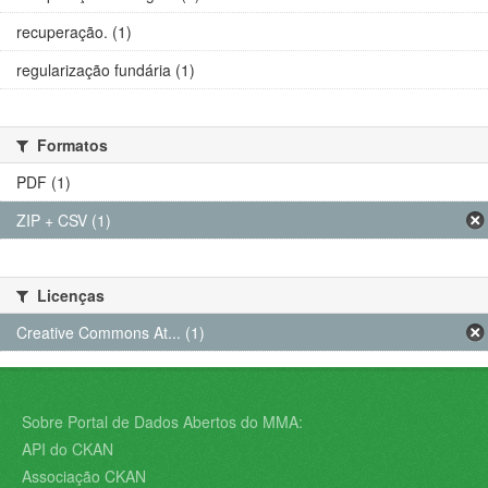
recuperação. (1)
regularização fundária (1)
Formatos
PDF (1)
ZIP + CSV (1)
Licenças
Creative Commons At... (1)
Sobre Portal de Dados Abertos do MMA:
API do CKAN
Associação CKAN