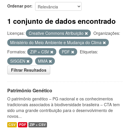
Ordenar por
1 conjunto de dados encontrado
Licenças:
Creative Commons Atribuição
Organizações:
Ministério do Meio Ambiente e Mudança do Clima
Formatos:
ZIP + CSV
PDF
Etiquetas:
SISGEN
MMA
Filtrar Resultados
Patrimônio Genético
O patrimônio genético – PG nacional e os conhecimentos
tradicionais associados à biodiversidade brasileira – CTA tem
sido uma grande contribuição para o desenvolvimento de
novos...
CSV
PDF
ZIP + CSV