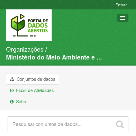
Entrar
Organizações
Conjuntos de dados
Ministério do Meio Ambiente e ...
Organizações
Grupos
Conjuntos de dados
Sobre
Fluxo de Atividades
Sobre