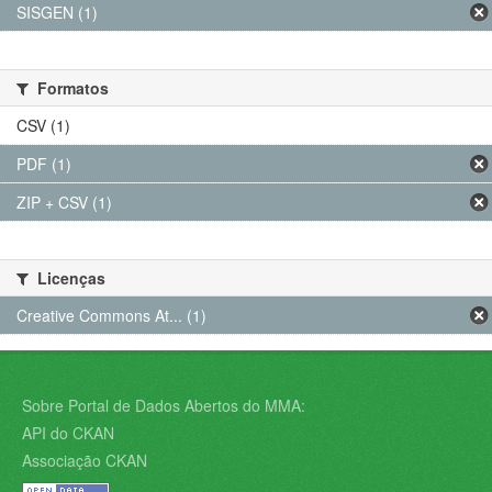
SISGEN (1)
Formatos
CSV (1)
PDF (1)
ZIP + CSV (1)
Licenças
Creative Commons At... (1)
Sobre Portal de Dados Abertos do MMA:
API do CKAN
Associação CKAN