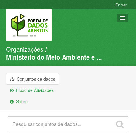
Entrar
Organizações
Conjuntos de dados
Ministério do Meio Ambiente e ...
Organizações
Grupos
Conjuntos de dados
Sobre
Fluxo de Atividades
Sobre