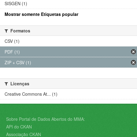
SISGEN (1)
Mostrar somente Etiquetas popular
Formatos
CSV (1)
PDF (1)
ZIP + CSV (1)
Licenças
Creative Commons At... (1)
Sobre Portal de Dados Abertos do MMA:
API do CKAN
Associação CKAN