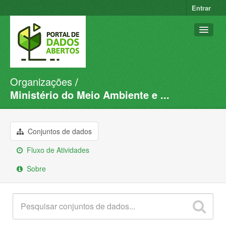
Entrar
Organizações
Conjuntos de dados
Ministério do Meio Ambiente e ...
Organizações
Grupos
Conjuntos de dados
Sobre
Fluxo de Atividades
Sobre