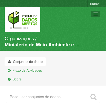
Entrar
Organizações
Conjuntos de dados
Ministério do Meio Ambiente e ...
Organizações
Grupos
Conjuntos de dados
Sobre
Fluxo de Atividades
Sobre