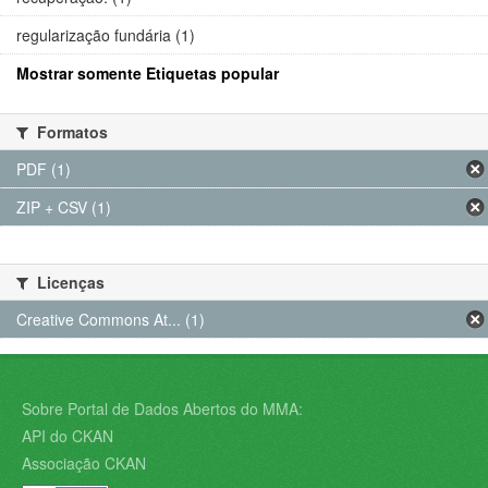
regularização fundária (1)
Mostrar somente Etiquetas popular
Formatos
PDF (1)
ZIP + CSV (1)
Licenças
Creative Commons At... (1)
Sobre Portal de Dados Abertos do MMA:
API do CKAN
Associação CKAN