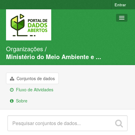
Entrar
Organizações
Conjuntos de dados
Ministério do Meio Ambiente e ...
Organizações
Grupos
Conjuntos de dados
Sobre
Fluxo de Atividades
Sobre