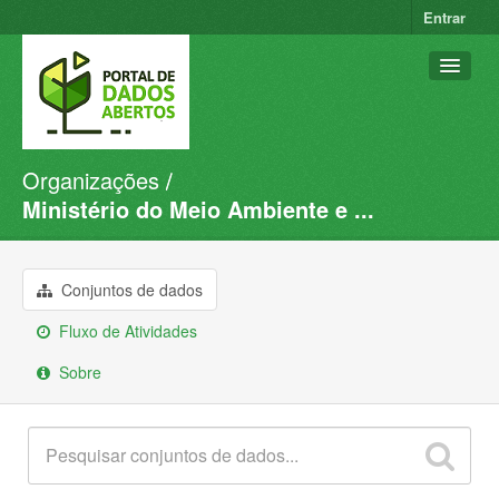
Entrar
Organizações
Conjuntos de dados
Ministério do Meio Ambiente e ...
Organizações
Grupos
Conjuntos de dados
Sobre
Fluxo de Atividades
Sobre