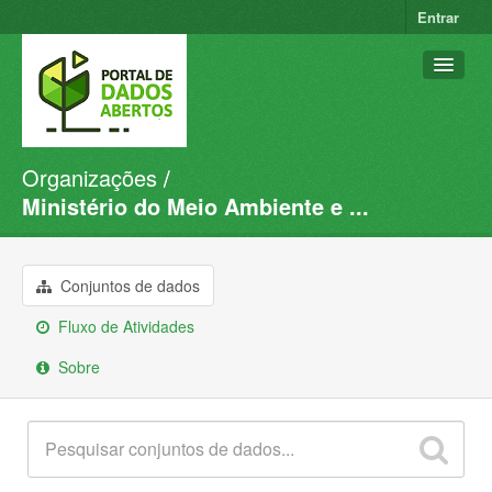
Entrar
Organizações
Conjuntos de dados
Ministério do Meio Ambiente e ...
Organizações
Grupos
Conjuntos de dados
Sobre
Fluxo de Atividades
Sobre