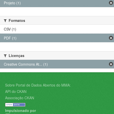
Projeto (1)
Formatos
CSV (1)
PDF (1)
Licenças
Creative Commons At... (1)
Sobre Portal de Dados Abertos do MMA:
API do CKAN
Associação CKAN
Impulsionado por