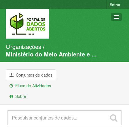
Entrar
Organizações
Conjuntos de dados
Ministério do Meio Ambiente e ...
Organizações
Grupos
Conjuntos de dados
Sobre
Fluxo de Atividades
Sobre