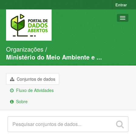
Entrar
Organizações
Conjuntos de dados
Ministério do Meio Ambiente e ...
Organizações
Grupos
Conjuntos de dados
Sobre
Fluxo de Atividades
Sobre