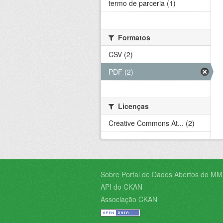
termo de parceria (1)
Formatos
CSV (2)
PDF (2)
Licenças
Creative Commons At... (2)
Sobre Portal de Dados Abertos do MM
API do CKAN
Associação CKAN