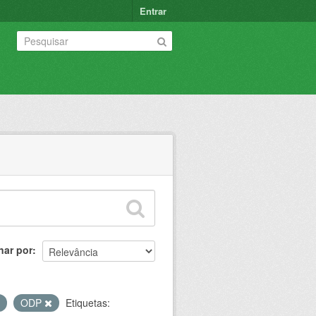
Entrar
nar por
ODP
Etiquetas: