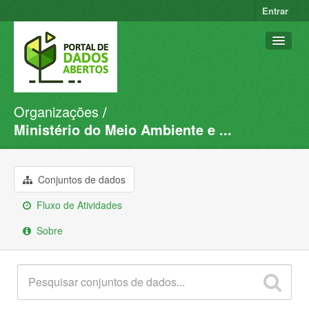
Entrar
Organizações
Conjuntos de dados
Ministério do Meio Ambiente e ...
Organizações
Grupos
Conjuntos de dados
Sobre
Fluxo de Atividades
Sobre