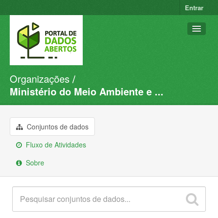
Entrar
Organizações
Conjuntos de dados
Ministério do Meio Ambiente e ...
Organizações
Grupos
Conjuntos de dados
Sobre
Fluxo de Atividades
Sobre