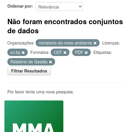
Ordenar por
Não foram encontrados conjuntos
de dados
Organizações:
ministerio-do-meio-ambiente
Licenças:
cc-by
Formatos:
ODT
PDF
Etiquetas:
Relatório de Gestão
Filtrar Resultados
Por favor tente uma nova pesquisa.