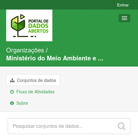
Entrar
Organizações
Conjuntos de dados
Ministério do Meio Ambiente e ...
Organizações
Grupos
Conjuntos de dados
Sobre
Fluxo de Atividades
Sobre