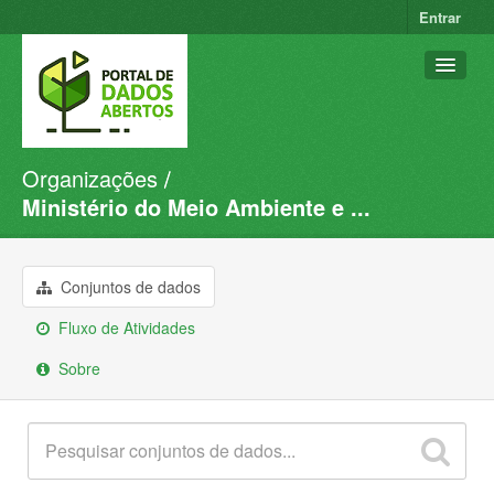
Entrar
Organizações
Conjuntos de dados
Ministério do Meio Ambiente e ...
Organizações
Grupos
Conjuntos de dados
Sobre
Fluxo de Atividades
Sobre