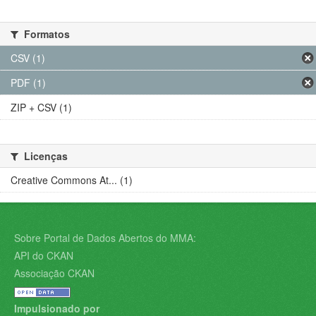
Formatos
CSV (1)
PDF (1)
ZIP + CSV (1)
Licenças
Creative Commons At... (1)
Sobre Portal de Dados Abertos do MMA:
API do CKAN
Associação CKAN
Impulsionado por