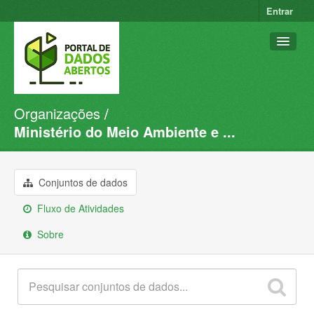
Entrar
Organizações
Conjuntos de dados
Ministério do Meio Ambiente e ...
Organizações
Grupos
Conjuntos de dados
Sobre
Fluxo de Atividades
Sobre