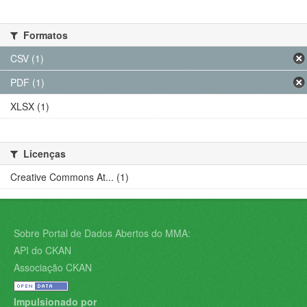
Formatos
CSV (1)
PDF (1)
XLSX (1)
Licenças
Creative Commons At... (1)
Sobre Portal de Dados Abertos do MMA:
API do CKAN
Associação CKAN
Impulsionado por