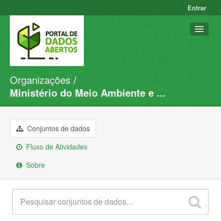
Entrar
Organizações
Conjuntos de dados
Ministério do Meio Ambiente e ...
Organizações
Grupos
Conjuntos de dados
Sobre
Fluxo de Atividades
Sobre