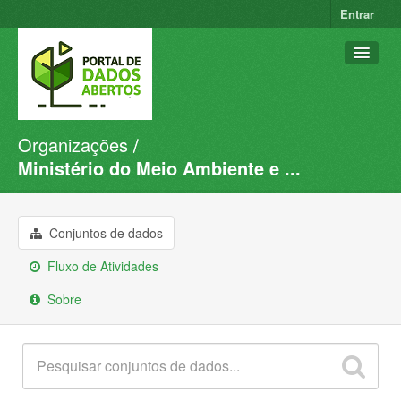
Entrar
Organizações
Conjuntos de dados
Ministério do Meio Ambiente e ...
Organizações
Grupos
Conjuntos de dados
Sobre
Fluxo de Atividades
Sobre