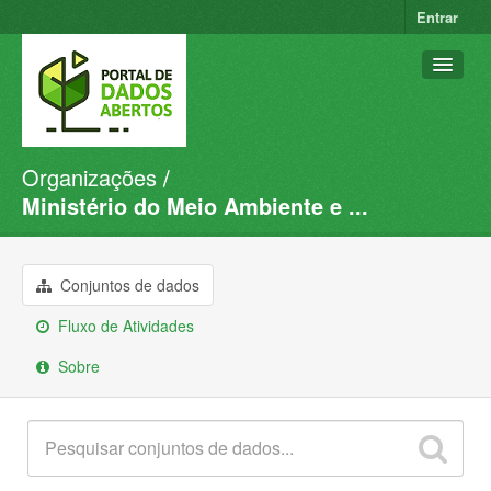
Entrar
Organizações
Conjuntos de dados
Ministério do Meio Ambiente e ...
Organizações
Grupos
Conjuntos de dados
Sobre
Fluxo de Atividades
Sobre