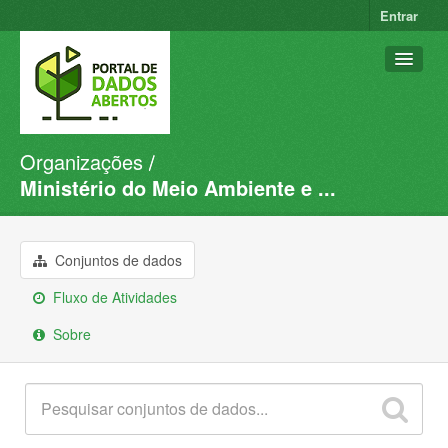
Entrar
Organizações
Conjuntos de dados
Ministério do Meio Ambiente e ...
Organizações
Grupos
Conjuntos de dados
Sobre
Fluxo de Atividades
Sobre