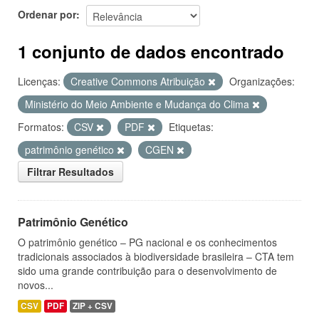
Ordenar por
1 conjunto de dados encontrado
Licenças:
Creative Commons Atribuição
Organizações:
Ministério do Meio Ambiente e Mudança do Clima
Formatos:
CSV
PDF
Etiquetas:
patrimônio genético
CGEN
Filtrar Resultados
Patrimônio Genético
O patrimônio genético – PG nacional e os conhecimentos
tradicionais associados à biodiversidade brasileira – CTA tem
sido uma grande contribuição para o desenvolvimento de
novos...
CSV
PDF
ZIP + CSV