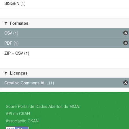
SISGEN (1)
Formatos
CSV (1)
PDF (1)
ZIP + CSV (1)
Licenças
Creative Commons At... (1)
Sobre Portal de Dados Abertos do MMA:
API do CKAN
Associação CKAN