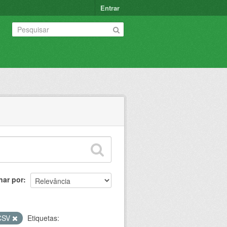
Entrar
nar por
CSV
Etiquetas: