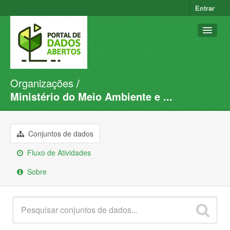
Entrar
Organizações
Conjuntos de dados
Ministério do Meio Ambiente e ...
Organizações
Grupos
Conjuntos de dados
Sobre
Fluxo de Atividades
Sobre