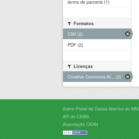
termo de parceria (1)
Formatos
CSV (2)
PDF (2)
Licenças
Creative Commons At... (2)
Sobre Portal de Dados Abertos do MM
API do CKAN
Associação CKAN