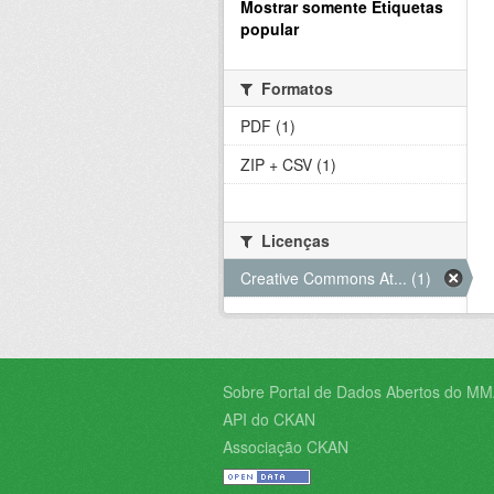
Mostrar somente Etiquetas
popular
Formatos
PDF (1)
ZIP + CSV (1)
Licenças
Creative Commons At... (1)
Sobre Portal de Dados Abertos do MM
API do CKAN
Associação CKAN