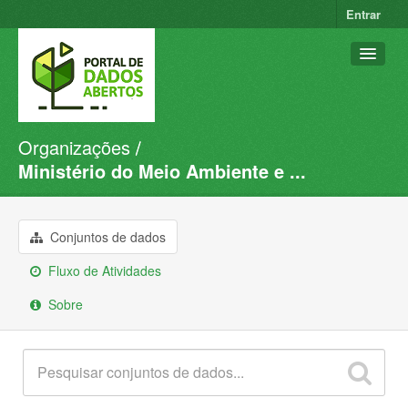
Entrar
Organizações
Conjuntos de dados
Ministério do Meio Ambiente e ...
Organizações
Grupos
Conjuntos de dados
Sobre
Fluxo de Atividades
Sobre