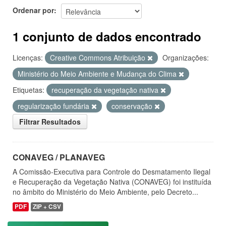
Ordenar por
1 conjunto de dados encontrado
Licenças:
Creative Commons Atribuição
Organizações:
Ministério do Meio Ambiente e Mudança do Clima
Etiquetas:
recuperação da vegetação nativa
regularização fundária
conservação
Filtrar Resultados
CONAVEG / PLANAVEG
A Comissão-Executiva para Controle do Desmatamento Ilegal
e Recuperação da Vegetação Nativa (CONAVEG) foi instituída
no âmbito do Ministério do Meio Ambiente, pelo Decreto...
PDF
ZIP + CSV