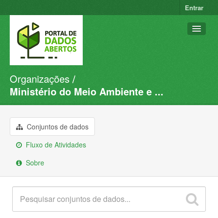
Entrar
Organizações
Conjuntos de dados
Ministério do Meio Ambiente e ...
Organizações
Grupos
Conjuntos de dados
Sobre
Fluxo de Atividades
Sobre