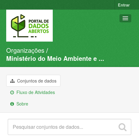
Entrar
Organizações
Conjuntos de dados
Ministério do Meio Ambiente e ...
Organizações
Grupos
Conjuntos de dados
Sobre
Fluxo de Atividades
Sobre