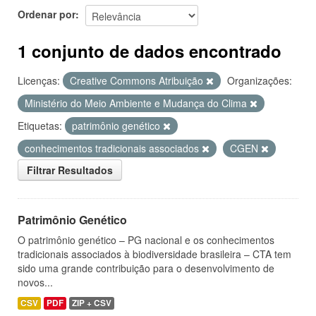
Ordenar por
1 conjunto de dados encontrado
Licenças:
Creative Commons Atribuição
Organizações:
Ministério do Meio Ambiente e Mudança do Clima
Etiquetas:
patrimônio genético
conhecimentos tradicionais associados
CGEN
Filtrar Resultados
Patrimônio Genético
O patrimônio genético – PG nacional e os conhecimentos
tradicionais associados à biodiversidade brasileira – CTA tem
sido uma grande contribuição para o desenvolvimento de
novos...
CSV
PDF
ZIP + CSV