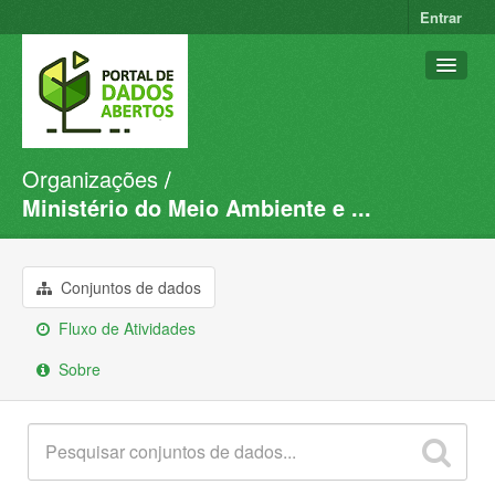
Entrar
Organizações
Conjuntos de dados
Ministério do Meio Ambiente e ...
Organizações
Grupos
Conjuntos de dados
Sobre
Fluxo de Atividades
Sobre