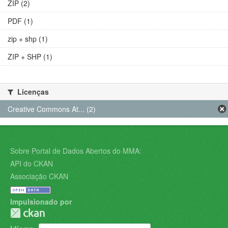
ZIP (2)
PDF (1)
zip + shp (1)
ZIP + SHP (1)
Licenças
Creative Commons At... (2)
Sobre Portal de Dados Abertos do MMA:
API do CKAN
Associação CKAN
Impulsionado por