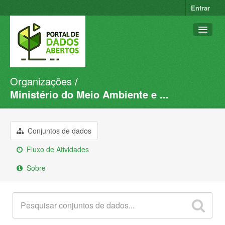
Entrar
Organizações
Conjuntos de dados
Ministério do Meio Ambiente e ...
Organizações
Grupos
Conjuntos de dados
Sobre
Fluxo de Atividades
Sobre