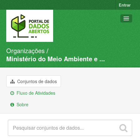
Entrar
Organizações
Conjuntos de dados
Ministério do Meio Ambiente e ...
Organizações
Grupos
Conjuntos de dados
Sobre
Fluxo de Atividades
Sobre