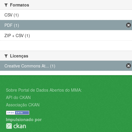
Formatos
CSV (1)
PDF (1)
ZIP + CSV (1)
Licenças
Creative Commons At... (1)
Sobre Portal de Dados Abertos do MMA:
API do CKAN
Associação CKAN
Impulsionado por