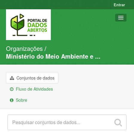
Entrar
Organizações
Conjuntos de dados
Ministério do Meio Ambiente e ...
Organizações
Grupos
Conjuntos de dados
Sobre
Fluxo de Atividades
Sobre