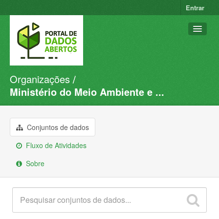
Entrar
Organizações
Conjuntos de dados
Ministério do Meio Ambiente e ...
Organizações
Grupos
Conjuntos de dados
Sobre
Fluxo de Atividades
Sobre