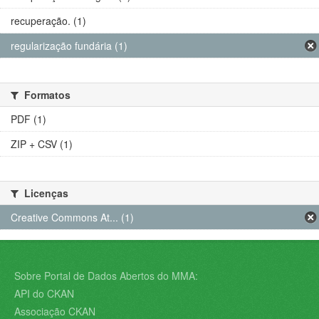
recuperação. (1)
regularização fundária (1)
Formatos
PDF (1)
ZIP + CSV (1)
Licenças
Creative Commons At... (1)
Sobre Portal de Dados Abertos do MMA:
API do CKAN
Associação CKAN