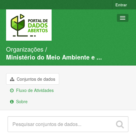
Entrar
Organizações
Conjuntos de dados
Ministério do Meio Ambiente e ...
Organizações
Grupos
Conjuntos de dados
Sobre
Fluxo de Atividades
Sobre