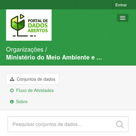
Entrar
Organizações
Conjuntos de dados
Ministério do Meio Ambiente e ...
Organizações
Grupos
Conjuntos de dados
Sobre
Fluxo de Atividades
Sobre