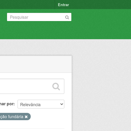
Entrar
nar por
ação fundária