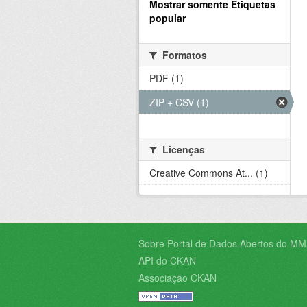
Mostrar somente Etiquetas
popular
Formatos
PDF (1)
ZIP + CSV (1)
Licenças
Creative Commons At... (1)
Sobre Portal de Dados Abertos do MM
API do CKAN
Associação CKAN