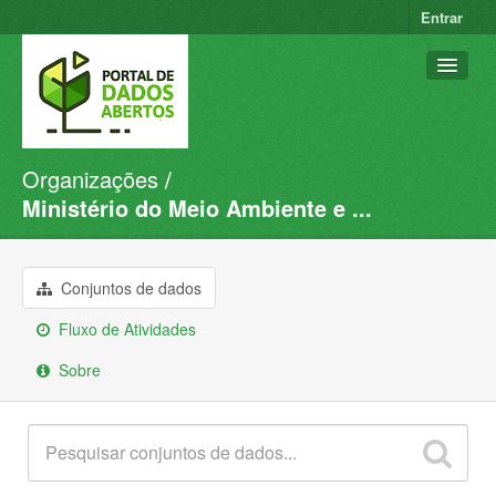
Entrar
Organizações
Conjuntos de dados
Ministério do Meio Ambiente e ...
Organizações
Grupos
Conjuntos de dados
Sobre
Fluxo de Atividades
Sobre