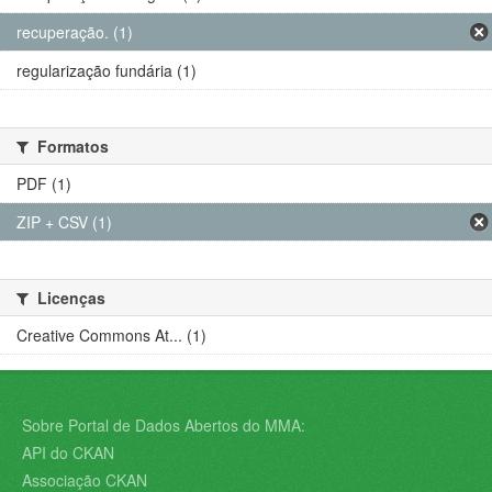
recuperação. (1)
regularização fundária (1)
Formatos
PDF (1)
ZIP + CSV (1)
Licenças
Creative Commons At... (1)
Sobre Portal de Dados Abertos do MMA:
API do CKAN
Associação CKAN