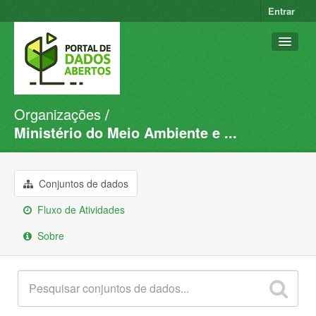
Entrar
Organizações
Conjuntos de dados
Ministério do Meio Ambiente e ...
Organizações
Grupos
Conjuntos de dados
Sobre
Fluxo de Atividades
Sobre