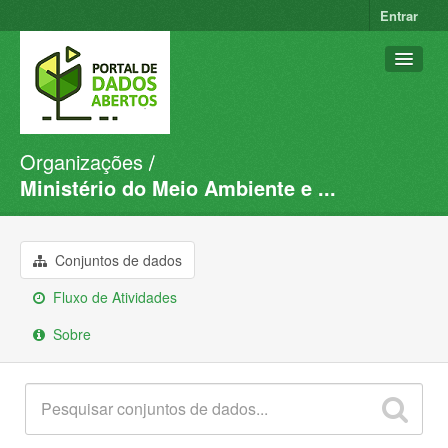
Entrar
Organizações
Conjuntos de dados
Ministério do Meio Ambiente e ...
Organizações
Grupos
Conjuntos de dados
Sobre
Fluxo de Atividades
Sobre