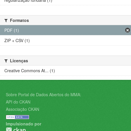
regularização fundária (1)
Formatos
PDF (1)
ZIP + CSV (1)
Licenças
Creative Commons At... (1)
Sobre Portal de Dados Abertos do MMA:
API do CKAN
Associação CKAN
Impulsionado por